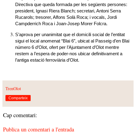
Directiva
que queda formada per les següents persones:
president, Ignasi Riera Blanch; secretari,
Antoni Serra
Rucarols
; tresorer,
Alfons Solà
Roca; i vocals, Jordi
Campderrich Roca i Joan-Josep Morer Folcra.
S’aprova per unanimitat que el domicili social de l’entitat
sigui el local anomenat “Blai
6”
, ubicat al Passeig d’en Blai
número 6 d’Olot, ofert per l’Ajuntament d’Olot mentre
restem a l’espera de poder-nos ubicar definitivament a
l’antiga estació ferroviària d’Olot.
TrenOlot
Comparteix
Cap comentari:
Publica un comentari a l'entrada