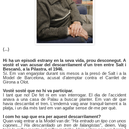
(...)
Hi ha un episodi estrany en la seva vida, prou desconegut. A
vostè el van acusar del descarrilament d'un tren entre Salt i
Bescanó, a la Pilastra, el 1946.
Sí. Em van engarjolar durant sis mesos a la presó de Salt i a la
Model de Barcelona, acusat d'atemptar contra el Carrilet de
Girona a Olot.
Vostè sosté que no hi va participar.
I tant que no! De fet ni
em van interrogar. El
dia de l'accident
anava a una casa de Palau a buscar planter. Em van dir que
havia descarrilat el tren. L'endemà vaig anar tranquil·lament a la
platja, i un dia més tard em van agafar sense dir-me per què.
I com ho sap que era per aquest descarrilament?
Quan vaig entrar a la Model van dir: “
Ha entrado un tipo con unos
cojones...! Ha descarrilado un tren de falangistas
”, deien. Vaig