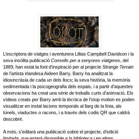
L’escriptora de viatges i aventurera Lillias Campbell Davidson i la
seva insòlita publicació
Consells per a senyores viatgeres
, del
1889, han estat la font d’inspiració per al projecte
Strange Terrain
de l’artista irlandesa Aideen Barry. Barry ha analitzat la
idiosincràsia de cada un dels llocs; la seva història, la memòria
sedimentada i la psicogeografia dels espais, i a partir d’aquestes
observacions ha creat una sèrie de treballs curts d’animació. Els
vídeos creats per Barry amb la tècnica de l’stop motion es poden
visualitzar en instal·lacions temporals al llarg de la línia, als
túnels, viaductes o racons, i a través dels codis QR que caldrà
descobrir.
A més, s’editarà una publicació sobre el projecte, d’edició
limitada, que estarà disponible a la biblioteca i en altres