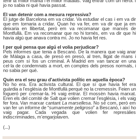
tenir la millor manta i el millor matalàs. Vaig entrar com un heroi. I
jo no sabia ni què havia passat.
El van detenir com a mesura repressiva?
El jutge de Barcelona
em va cridar. Va
estudiar el cas i em va dir
que em tornaria a cridar. Quan ho va fer, em va dir que ja em
deixaria en llibertat, però em va recomanar que marxés de
Montfullà. Em va recomanar que no hi tornés, em va dir que hi
havia algú que anava contra mi. Jo no havia fet res.
I per què pensa que algú el volia perjudicar?
Pels informes que tenia a Bescanó. De la manera que vaig anar
de Màlaga a casa, de presó en presó, al tren, lligat de mans i
peus com si fos un criminal. A Madrid em van tancar en una
cel·la de condemnats a mort, en comptes dels presos normals, i
no sabia per què.
Quin era el seu grau d'activista polític en aquella època?
No ho era. Era activista cultural. El que sí que havia fet era
guàrdia a l'església de Montfullà perquè no
la cremessin. Feien
un
fogueró per cremar-la. Hi vaig entrar. El mossèn havia marxat.
Eren els del comitè de Salt que volien cremar l'església, i els vaig
fer fora. Van marxar cantant
La marsellesa
. No
sé com, però em
van fer un informe de “
sumamente peligroso
” a Bescanó, i així ho
vaig pagar. Cada vegada que volien fer represàlies
indiscriminades, m'engarjolaven.
(...)