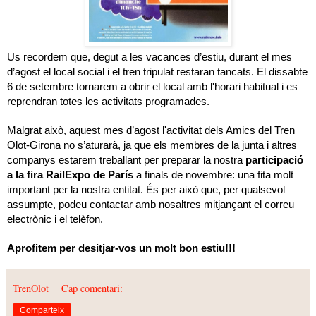
Us recordem que, degut a les vacances d’estiu, durant el mes
d’agost el local social i el tren tripulat restaran tancats. El dissabte
6 de setembre tornarem a obrir el local amb l'horari habitual i es
reprendran totes les activitats programades.
Malgrat això, aquest mes d’agost l'activitat dels Amics del Tren
Olot-Girona no s’aturarà, ja que els membres de la junta i altres
companys estarem treballant per preparar la nostra
participació
a
la fira RailExpo
de París
a finals de novembre: una fita molt
important per la nostra entitat. És per això que, per qualsevol
assumpte, podeu contactar amb nosaltres mitjançant el correu
electrònic i el telèfon.
Aprofitem per desitjar-vos un molt bon estiu!!!
TrenOlot
Cap comentari:
Comparteix