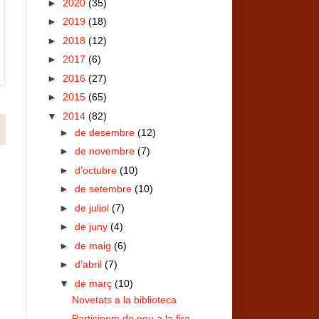
►
2020
(35)
►
2019
(18)
►
2018
(12)
►
2017
(6)
►
2016
(27)
►
2015
(65)
▼
2014
(82)
►
de desembre
(12)
►
de novembre
(7)
►
d’octubre
(10)
►
de setembre
(10)
►
de juliol
(7)
►
de juny
(4)
►
de maig
(6)
►
d’abril
(7)
▼
de març
(10)
Novetats a la biblioteca
Participem de nou a la fira