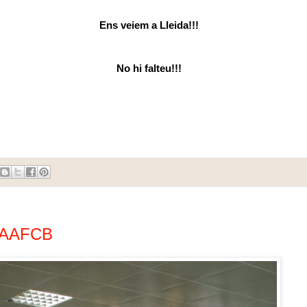
Ens veiem a Lleida!!!
No hi falteu!!!
s AAFCB