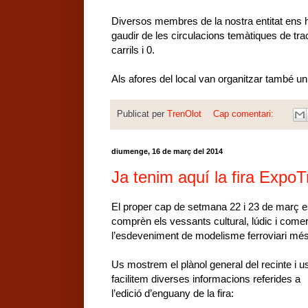
Diversos membres de la nostra entitat ens hi 
gaudir de les circulacions temàtiques de tra
carrils i 0.
Als afores del local van organitzar també u
Publicat per
TrenOlot
Cap comentari:
diumenge, 16 de març del 2014
Ja tenim aquí la fira Expo
El proper cap de setmana 22 i 23 de març es
comprèn els vessants cultural, lúdic i come
l’esdeveniment de modelisme ferroviari més 
Us mostrem el plànol general del recinte i u
facilitem diverses informacions referides a
l’edició d’enguany de la fira: