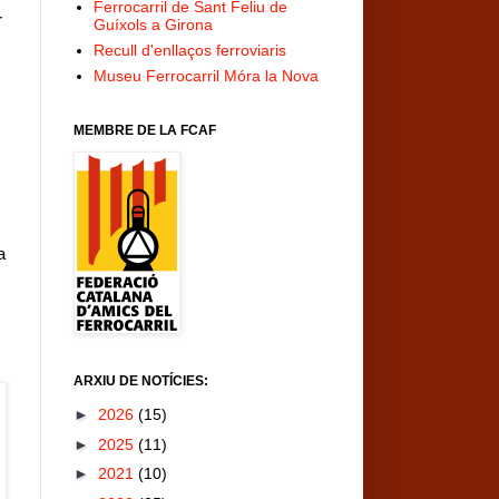
Ferrocarril de Sant Feliu de
r
Guíxols a Girona
Recull d'enllaços ferroviaris
Museu Ferrocarril Móra la Nova
MEMBRE DE LA FCAF
a
ARXIU DE NOTÍCIES:
►
2026
(15)
►
2025
(11)
►
2021
(10)