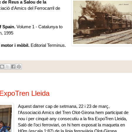
 de Reus a Salou de la
ació d'Amics del Ferrocarril de
f Spain.
Volume 1 - Catalunya to
n, 1995
 motor i mòbil.
Editorial Terminus.
 ExpoTren Lleida
Aquest darrer cap de setmana, 22 i 23 de març,
l’Associació Amics del Tren Olot-Girona hem participat de
nou i per cinquè any consecutiu a
la fira ExpoTren Lleida
,
Saló de l’oci ferroviari, on hi hem exposat la maqueta en
H0m (escala 1:87) de la línia ferroviària Olot-Girona