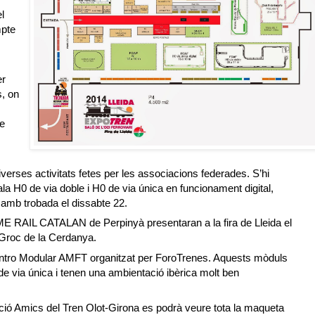
l
pte
er
s, on
e
S’hi
iverses activitats fetes per les associacions federades.
 H0 de via doble i H0 de via única en funcionament digital,
 amb trobada el dissabte 22.
E RAIL CATALAN de Perpinyà presentaran a la fira de Lleida el
 Groc de la Cerdanya.
entro Modular AMFT organitzat per ForoTrenes. Aquests mòduls
via única i tenen una ambientació ibèrica molt ben
ació Amics del Tren Olot-Girona es podrà veure tota la maqueta