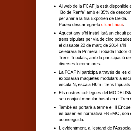
Al web de la FCAF ja està disponible e
"Bo de Renfe" amb el 35% de descom
per anar a la fira Expotren de Lleida.
Podeu descarregar-lo
clicant aquí
.
Aquest any s’hi instal·larà un circuit p
trens tripulats per via de cinc polzade
el dissabte 22 de març de 2014 s’hi
celebrarà la Primera Trobada Indoor d
Trens Tripulats, amb la participació de
diverses locomotores.
La FCAF hi participa a través de les d
exposaran maquetes modulars a escala
escala N, escala H0m i trens tripulats
Els nostres col·legues del MODELISM
seu conjunt modular basat en el Tren
També es portarà a terme el III Encu
es basen en normativa FREMO, són de 
aconseguida.
I, evidentment, a l’estand de l’Associ