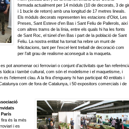
formada actualment per 14 mòduls (10 de decorats, 3 de gi
i 1 bucle de retorn) amb una longitud de
17 metres
lineals.
Els mòduls decorats representen les estacions d’Olot, Les
Preses, Sant Esteve d’en Bas i Sant Feliu de Pallerols, així
com altres trams de la línia, entre els quals hi ha les fonts
de Sant Roc, el túnel d’en Bas i part de la població de Sant
Feliu. La nostra entitat ha tornat ha rebre un munt de
felicitacions, tant per l’excel·lent treball de decoració com
per l’alt grau de realisme aconseguit a la maqueta.
es pot anomenar oci ferroviari o conjunt d’activitats que fan referènci
s lúdica i també cultural, com són el modelisme i el maquetisme, i
 és l’element clau. A la fira d’enguany hi han participat 40 entitats i
 Catalunya com de fora de Catalunya, i 50 expositors comercials i de
sociació
nvidats
París
fira és la més
oviari i es