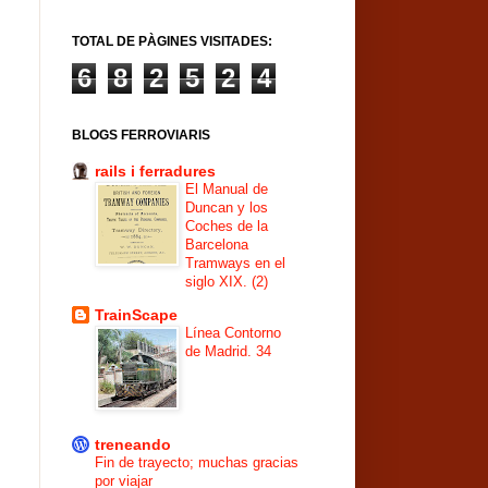
TOTAL DE PÀGINES VISITADES:
6
8
2
5
2
4
BLOGS FERROVIARIS
rails i ferradures
El Manual de
Duncan y los
Coches de la
Barcelona
Tramways en el
siglo XIX. (2)
TrainScape
Línea Contorno
de Madrid. 34
treneando
Fin de trayecto; muchas gracias
por viajar