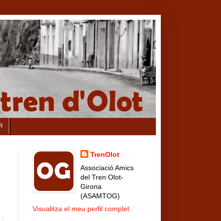
R
TrenOlot
Associació Amics
del Tren Olot-
Girona
(ASAMTOG)
Visualitza el meu perfil complet