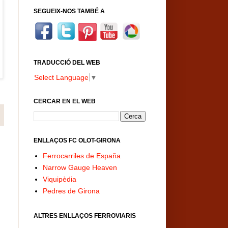
SEGUEIX-NOS TAMBÉ A
TRADUCCIÓ DEL WEB
Select Language
▼
CERCAR EN EL WEB
ENLLAÇOS FC OLOT-GIRONA
Ferrocarriles de España
Narrow Gauge Heaven
Viquipèdia
Pedres de Girona
ALTRES ENLLAÇOS FERROVIARIS