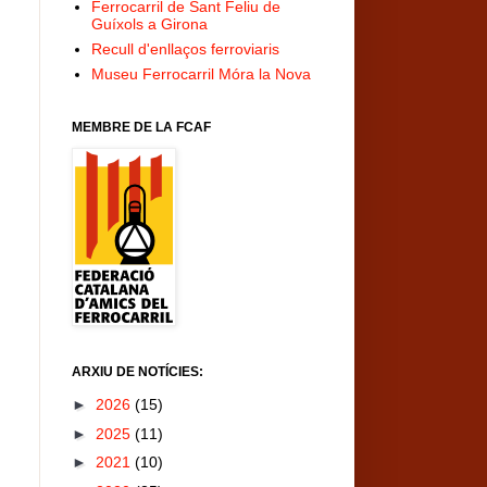
Ferrocarril de Sant Feliu de
Guíxols a Girona
Recull d'enllaços ferroviaris
Museu Ferrocarril Móra la Nova
MEMBRE DE LA FCAF
ARXIU DE NOTÍCIES:
►
2026
(15)
►
2025
(11)
►
2021
(10)