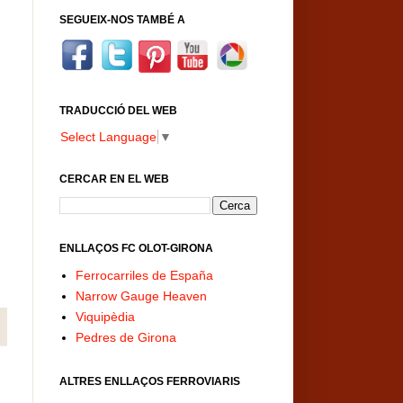
SEGUEIX-NOS TAMBÉ A
TRADUCCIÓ DEL WEB
Select Language
▼
CERCAR EN EL WEB
ENLLAÇOS FC OLOT-GIRONA
Ferrocarriles de España
Narrow Gauge Heaven
Viquipèdia
Pedres de Girona
ALTRES ENLLAÇOS FERROVIARIS