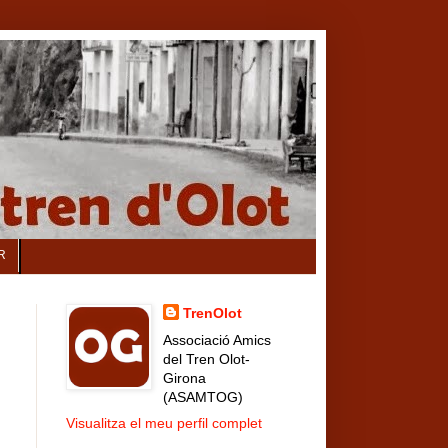
R
TrenOlot
Associació Amics
del Tren Olot-
Girona
(ASAMTOG)
Visualitza el meu perfil complet