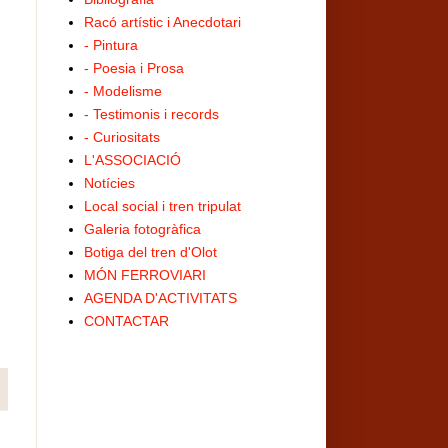
Racó artístic i Anecdotari
- Pintura
- Poesia i Prosa
- Modelisme
- Testimonis i records
- Curiositats
L'ASSOCIACIÓ
Notícies
Local social i tren tripulat
Galeria fotogràfica
Botiga del tren d'Olot
MÓN FERROVIARI
AGENDA D'ACTIVITATS
CONTACTAR