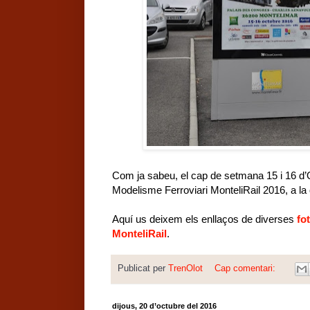
Com ja sabeu, el cap de setmana 15 i 16 d’
Modelisme Ferroviari MonteliRail 2016, a la qu
Aquí us deixem els enllaços de diverses
fo
MonteliRail
.
Publicat per
TrenOlot
Cap comentari:
dijous, 20 d’octubre del 2016