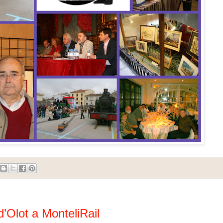
’Olot a MonteliRail