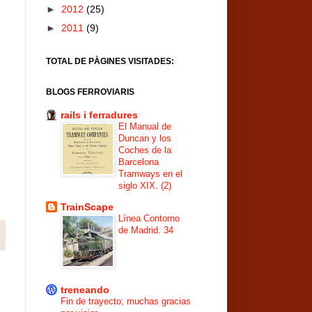
►
2012
(25)
►
2011
(9)
TOTAL DE PÀGINES VISITADES:
BLOGS FERROVIARIS
rails i ferradures
El Manual de
Duncan y los
Coches de la
Barcelona
Tramways en el
siglo XIX. (2)
TrainScape
Línea Contorno
de Madrid. 34
treneando
Fin de trayecto; muchas gracias