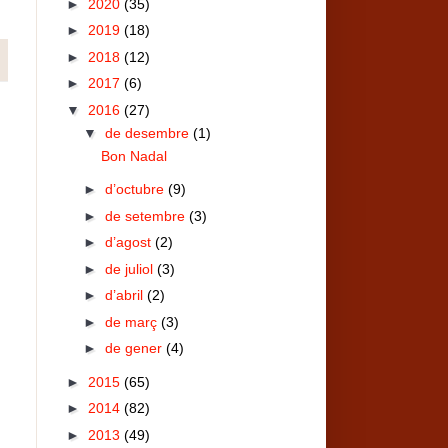
►
2020
(35)
►
2019
(18)
►
2018
(12)
►
2017
(6)
▼
2016
(27)
▼
de desembre
(1)
Bon Nadal
►
d’octubre
(9)
►
de setembre
(3)
►
d’agost
(2)
►
de juliol
(3)
►
d’abril
(2)
►
de març
(3)
►
de gener
(4)
►
2015
(65)
►
2014
(82)
►
2013
(49)