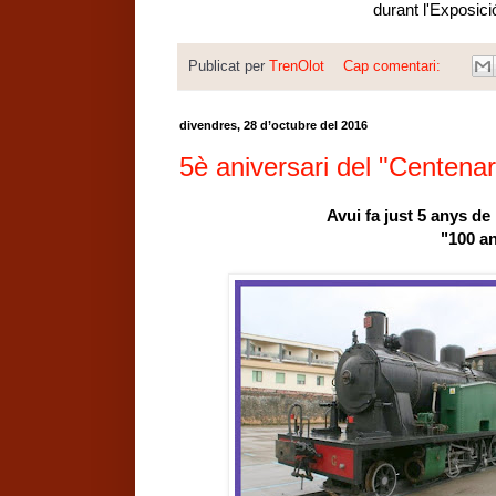
durant l'Exposic
Publicat per
TrenOlot
Cap comentari:
divendres, 28 d’octubre del 2016
5è aniversari del "Centenari
Avui fa just 5 anys d
"100 an