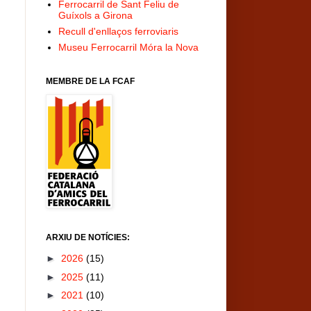
Ferrocarril de Sant Feliu de
Guíxols a Girona
Recull d'enllaços ferroviaris
Museu Ferrocarril Móra la Nova
MEMBRE DE LA FCAF
ARXIU DE NOTÍCIES:
►
2026
(15)
►
2025
(11)
►
2021
(10)