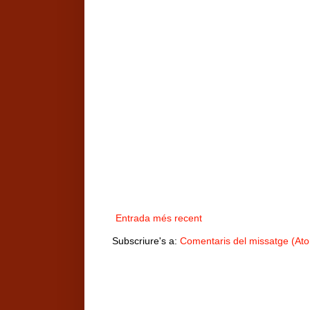
Entrada més recent
Subscriure's a:
Comentaris del missatge (At