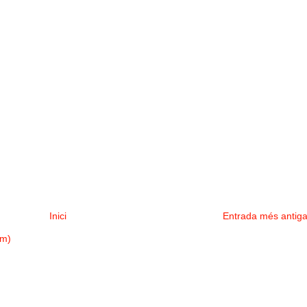
Inici
Entrada més antig
om)