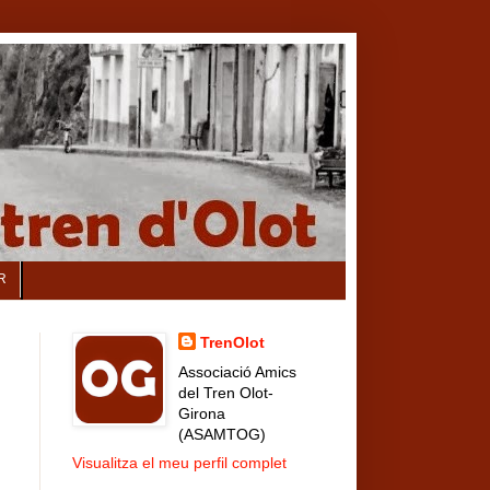
R
TrenOlot
Associació Amics
del Tren Olot-
Girona
(ASAMTOG)
Visualitza el meu perfil complet