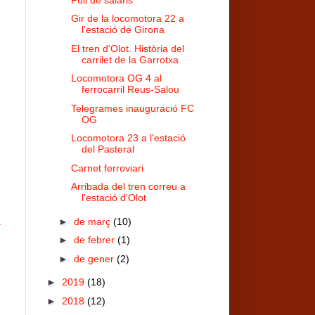
Gir de la locomotora 22 a
l'estació de Girona
El tren d'Olot. Història del
carrilet de la Garrotxa
Locomotora OG 4 al
ferrocarril Reus-Salou
Telegrames inauguració FC
OG
Locomotora 23 a l'estació
del Pasteral
Carnet ferroviari
Arribada del tren correu a
l'estació d'Olot
►
de març
(10)
a
►
de febrer
(1)
►
de gener
(2)
►
2019
(18)
►
2018
(12)