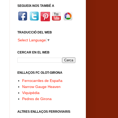
SEGUEIX-NOS TAMBÉ A
TRADUCCIÓ DEL WEB
Select Language
▼
CERCAR EN EL WEB
ENLLAÇOS FC OLOT-GIRONA
Ferrocarriles de España
Narrow Gauge Heaven
Viquipèdia
Pedres de Girona
ALTRES ENLLAÇOS FERROVIARIS