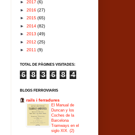
►
2017
(6)
►
2016
(27)
►
2015
(65)
►
2014
(82)
►
2013
(49)
►
2012
(25)
►
2011
(9)
TOTAL DE PÀGINES VISITADES:
6
8
3
6
8
4
BLOGS FERROVIARIS
rails i ferradures
El Manual de
Duncan y los
Coches de la
Barcelona
Tramways en el
siglo XIX. (2)