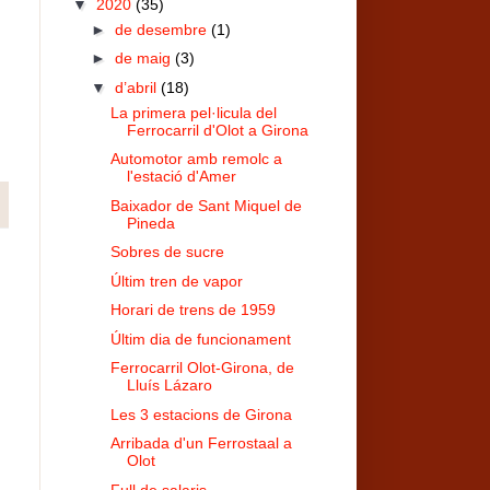
▼
2020
(35)
►
de desembre
(1)
►
de maig
(3)
▼
d’abril
(18)
La primera pel·licula del
Ferrocarril d'Olot a Girona
Automotor amb remolc a
l'estació d'Amer
Baixador de Sant Miquel de
Pineda
Sobres de sucre
Últim tren de vapor
Horari de trens de 1959
Últim dia de funcionament
Ferrocarril Olot-Girona, de
Lluís Lázaro
Les 3 estacions de Girona
Arribada d'un Ferrostaal a
Olot
Full de salaris