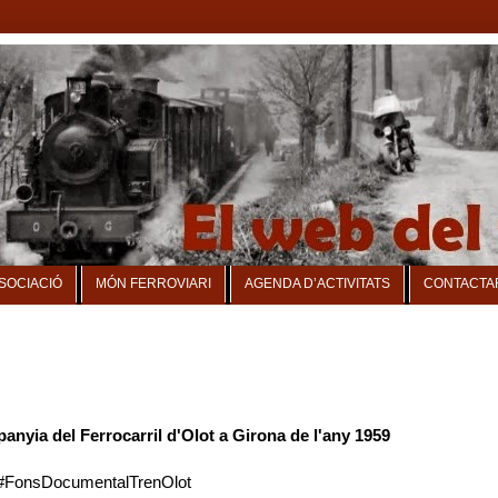
SSOCIACIÓ
MÓN FERROVIARI
AGENDA D’ACTIVITATS
CONTACTA
anyia del Ferrocarril d'Olot a Girona de l'any 1959
#FonsDocumentalTrenOlot