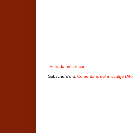
Entrada més recent
Subscriure's a:
Comentaris del missatge (At