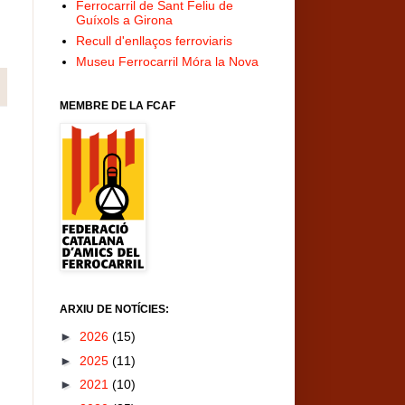
Ferrocarril de Sant Feliu de
Guíxols a Girona
Recull d'enllaços ferroviaris
Museu Ferrocarril Móra la Nova
MEMBRE DE LA FCAF
ARXIU DE NOTÍCIES:
►
2026
(15)
►
2025
(11)
►
2021
(10)