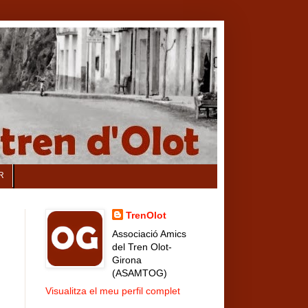
R
TrenOlot
Associació Amics
del Tren Olot-
Girona
(ASAMTOG)
Visualitza el meu perfil complet