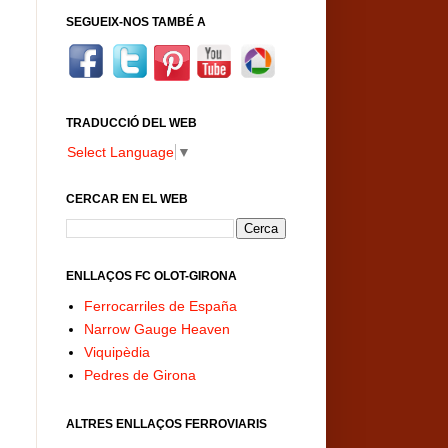
SEGUEIX-NOS TAMBÉ A
TRADUCCIÓ DEL WEB
Select Language
▼
CERCAR EN EL WEB
ENLLAÇOS FC OLOT-GIRONA
Ferrocarriles de España
Narrow Gauge Heaven
Viquipèdia
Pedres de Girona
ALTRES ENLLAÇOS FERROVIARIS