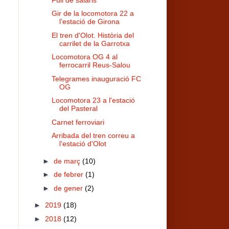
Gir de la locomotora 22 a
l'estació de Girona
El tren d'Olot. Història del
carrilet de la Garrotxa
Locomotora OG 4 al
ferrocarril Reus-Salou
Telegrames inauguració FC
OG
Locomotora 23 a l'estació
del Pasteral
Carnet ferroviari
Arribada del tren correu a
l'estació d'Olot
►
de març
(10)
►
de febrer
(1)
►
de gener
(2)
►
2019
(18)
►
2018
(12)