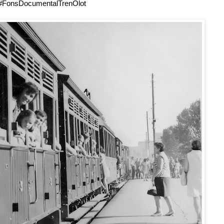
#FonsDocumentalTrenOlot