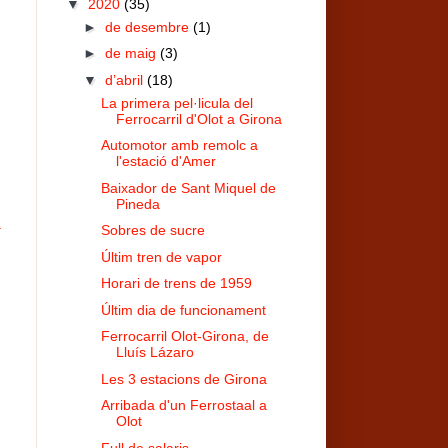
▼
2020
(35)
►
de desembre
(1)
►
de maig
(3)
▼
d’abril
(18)
La primera pel·licula del
Ferrocarril d'Olot a Girona
Automotor amb remolc a
l'estació d'Amer
Baixador de Sant Miquel de
Pineda
a
Sobres de sucre
Últim tren de vapor
Horari de trens de 1959
Últim dia de funcionament
Ferrocarril Olot-Girona, de
Lluís Lázaro
Les 3 estacions de Girona
Arribada d'un Ferrostaal a
Olot
Full de salaris