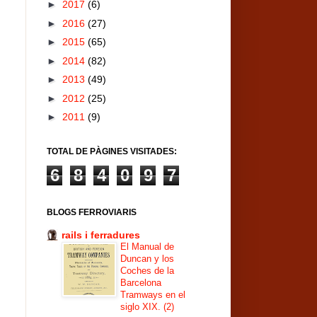
►
2017
(6)
►
2016
(27)
►
2015
(65)
►
2014
(82)
►
2013
(49)
►
2012
(25)
►
2011
(9)
TOTAL DE PÀGINES VISITADES:
6
8
4
0
9
7
BLOGS FERROVIARIS
rails i ferradures
El Manual de
Duncan y los
Coches de la
Barcelona
Tramways en el
siglo XIX. (2)