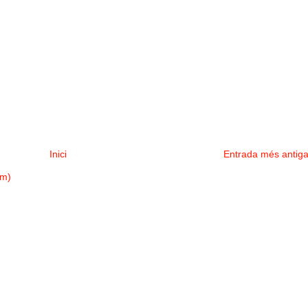
Inici
Entrada més antig
om)