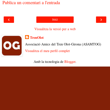
Publica un comentari a l'entrada
‹
›
Inici
Visualitza la versió per a web
TrenOlot
Associació Amics del Tren Olot-Girona (ASAMTOG)
Visualitza el meu perfil complet
Amb la tecnologia de
Blogger
.