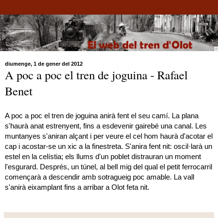
diumenge, 1 de gener del 2012
A poc a poc el tren de joguina - Rafael
Benet
A poc a poc el tren de joguina anirà fent el seu camí. La plana
s'haurà anat estrenyent, fins a esdevenir gairebé una canal. Les
muntanyes s'aniran alçant i per veure el cel hom haurà d'acotar el
cap i acostar-se un xic a la finestreta. S'anira fent nit: oscil·larà un
estel en la celístia; els llums d'un poblet distrauran un moment
l'esgurard. Després, un túnel, al bell mig del qual el petit ferrocarril
començarà a descendir amb sotragueig poc amable. La vall
s'anirà eixamplant fins a arribar a Olot feta nit.